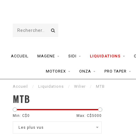
ACCUEIL
MAGENE
SIDI
LIQUIDATIONS
MOTOREX
ONZA
PRO TAPER
Accueil
/
Liquidations
/
Wilier
/
MTB
MTB
Min: C$
0
Max: C$
5000
Les plus vus