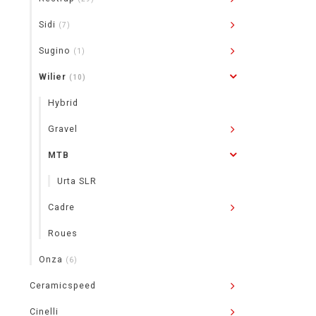
Sidi
(7)
Sugino
(1)
Wilier
(10)
Hybrid
Gravel
MTB
Urta SLR
Cadre
Roues
Onza
(6)
Ceramicspeed
Cinelli