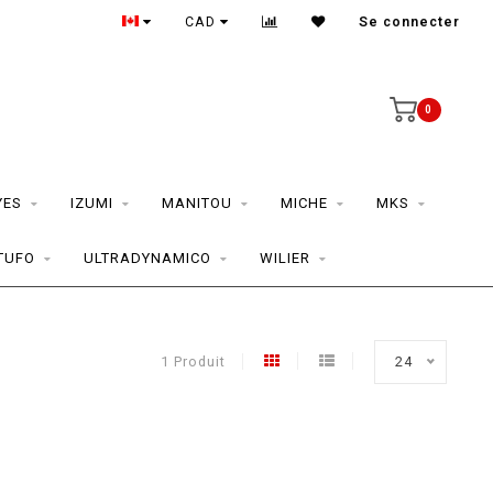
CAD
Se connecter
0
YES
IZUMI
MANITOU
MICHE
MKS
TUFO
ULTRADYNAMICO
WILIER
1 Produit
24