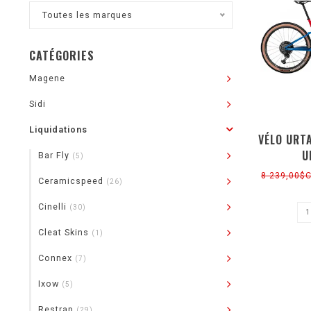
Toutes les marques
CATÉGORIES
Magene
Sidi
Liquidations
VÉLO URTA
U
Bar Fly
(5)
8 239,00$
Ceramicspeed
(26)
Cinelli
(30)
Cleat Skins
(1)
Connex
(7)
Ixow
(5)
Restrap
(29)