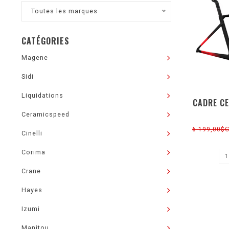
Toutes les marques
CATÉGORIES
Magene
Sidi
Liquidations
CADRE CE
Ceramicspeed
6 199,00$
Cinelli
Corima
Crane
Hayes
Izumi
Manitou