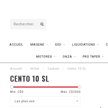
ACCUEIL
MAGENE
SIDI
LIQUIDATIONS
C
MOTOREX
ONZA
PRO TAPER
Accueil
/
Wilier
/
Cadres
/
Cento 10 SL
CENTO 10 SL
Min: C$
0
Max: C$
2500
Les plus vus