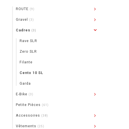
ROUTE
(9)
Gravel
(3)
Cadres
(3)
Rave SLR
Zero SLR
Filante
Cento 10 SL
Garda
E-Bike
(3)
Petite Pièces
(61)
Accessoires
(38)
Vêtements
(25)