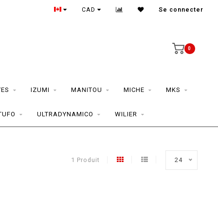
CAD
Se connecter
0
YES
IZUMI
MANITOU
MICHE
MKS
TUFO
ULTRADYNAMICO
WILIER
1 Produit
24