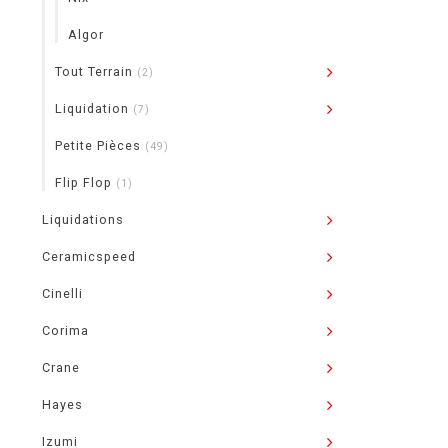
Algor
Tout Terrain
(2)
Liquidation
(7)
Petite Pièces
(49)
Flip Flop
(1)
Liquidations
Ceramicspeed
Cinelli
Corima
Crane
Hayes
Izumi