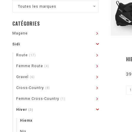
Toutes les marques
CATÉGORIES
Magene
Sidi
Route
(17)
HI
Femme Route
(4)
39
Gravel
(6)
Cross-Country
(8)
Femme Cross-Country
(1)
Hiver
(3)
Hiemx
Nix