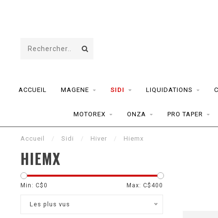
ACCUEIL
MAGENE
SIDI
LIQUIDATIONS
MOTOREX
ONZA
PRO TAPER
Accueil
/
Sidi
/
Hiver
/
Hiemx
HIEMX
Min: C$
0
Max: C$
400
Les plus vus