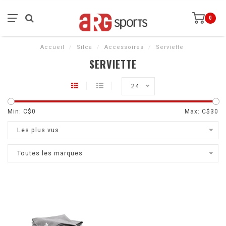
0
Accueil
/
Silca
/
Accessoires
/
Serviette
SERVIETTE
24
Min: C$
0
Max: C$
30
Les plus vus
Toutes les marques