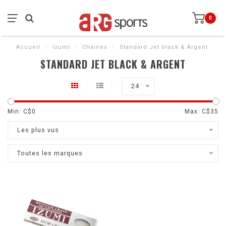
0
Accueil
/
Izumi
/
Chaines
/
Standard Jet black & Argent
STANDARD JET BLACK & ARGENT
24
Min: C$
0
Max: C$
35
Les plus vus
Toutes les marques