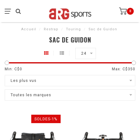
0
Accueil
/
Restrap
/
Touring
/
Sac de Guidon
SAC DE GUIDON
24
Min: C$
0
Max: C$
350
Les plus vus
Toutes les marques
SOLDES-1%