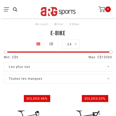
0
Accueil
/
Wilier
/
E-Bike
E-BIKE
24
Min: C$
0
Max: C$
15000
Les plus vus
Toutes les marques
SOLDES-46%
SOLDES-20%