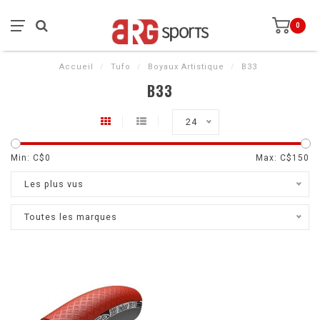
0
Accueil
/
Tufo
/
Boyaux Artistique
/
B33
B33
24
Min: C$
0
Max: C$
150
Les plus vus
Toutes les marques