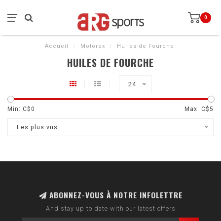
0
Accueil
/
Motorex
/
Huiles de Fourche
HUILES DE FOURCHE
24
Min: C$
0
Max: C$
5
Les plus vus
ABONNEZ-VOUS À NOTRE INFOLETTRE
And stay up to date with our latest offers