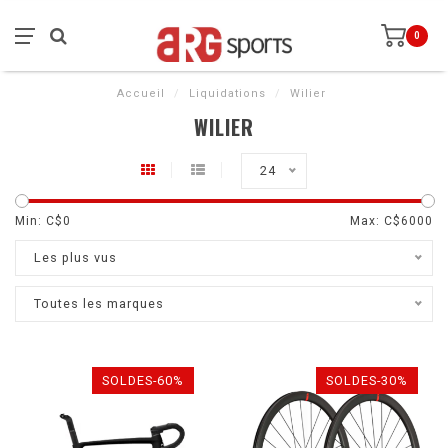
0
Accueil
/
Liquidations
/
Wilier
WILIER
24
Min: C$
0
Max: C$
6000
Les plus vus
Toutes les marques
SOLDES-60%
SOLDES-30%