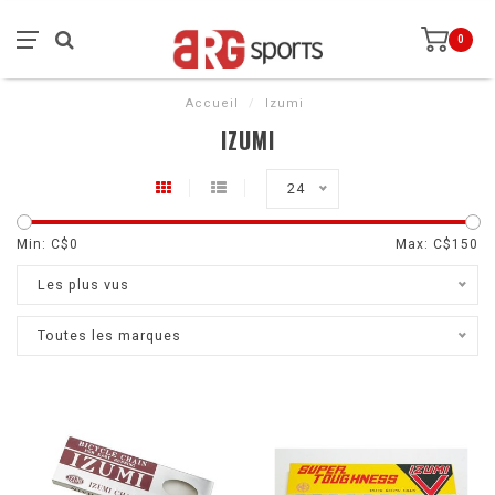
0
Accueil
/
Izumi
IZUMI
24
Min: C$
0
Max: C$
150
Les plus vus
Toutes les marques