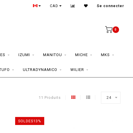
CAD
Se connecter
0
ES
IZUMI
MANITOU
MICHE
MKS
TUFO
ULTRADYNAMICO
WILIER
11 Produits
24
SOLDES13%