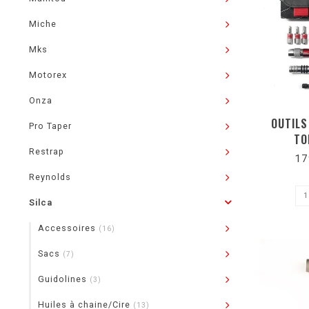
Miche
Mks
Motorex
Onza
OUTILS
Pro Taper
TO
Restrap
17
Reynolds
Silca
Accessoires
(16)
Sacs
(7)
Guidolines
(3)
Huiles à chaine/Cire
(13)