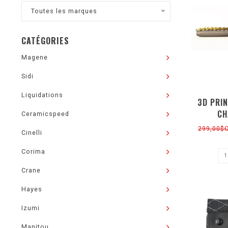
Toutes les marques
CATÉGORIES
Magene
Sidi
Liquidations
3D PRI
CH
Ceramicspeed
299,00$
Cinelli
Corima
Crane
Hayes
Izumi
Manitou