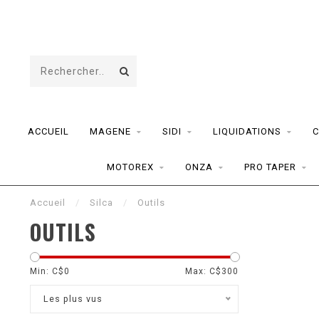
ACCUEIL
MAGENE
SIDI
LIQUIDATIONS
C
MOTOREX
ONZA
PRO TAPER
Accueil
/
Silca
/
Outils
OUTILS
Min: C$
0
Max: C$
300
Les plus vus