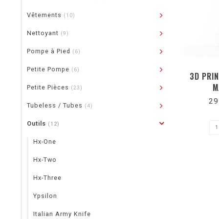
Vêtements
(10)
Nettoyant
(9)
Pompe à Pied
(6)
Petite Pompe
(6)
3D PRI
M
Petite Pièces
(23)
29
Tubeless / Tubes
(4)
Outils
(12)
Hx-One
Hx-Two
Hx-Three
Ypsilon
Italian Army Knife