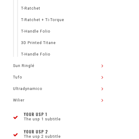
T-Ratchet
T-Ratchet + Ti-Torque
T-Handle Folio
3D Printed Titane
T-Handle Folio
Sun Ringlé
Tufo
Ultradynamico
Wilier
YOUR USP 1
The usp 1 subtitle
YOUR USP 2
The usp 2 subtitle