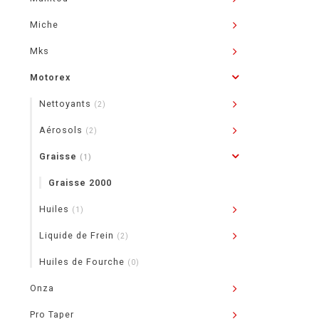
Miche
Mks
Motorex
Nettoyants
(2)
Aérosols
(2)
Graisse
(1)
Graisse 2000
Huiles
(1)
Liquide de Frein
(2)
Huiles de Fourche
(0)
Onza
Pro Taper