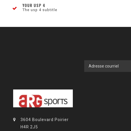
YOUR USP 4
The usp 4 subtitle
3604 Boulevard Poirier
H4R 2J5