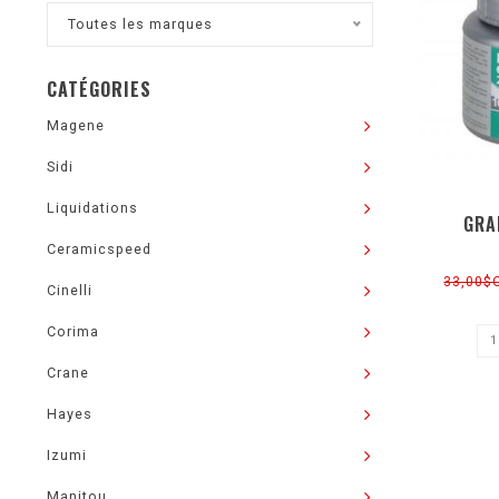
Toutes les marques
CATÉGORIES
Magene
Sidi
Liquidations
GRA
Ceramicspeed
33,00$
Cinelli
Corima
Crane
Hayes
Izumi
Manitou