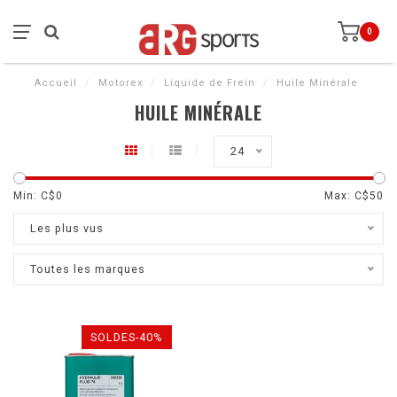
0
Accueil
/
Motorex
/
Liquide de Frein
/
Huile Minérale
HUILE MINÉRALE
24
Min: C$
0
Max: C$
50
Les plus vus
Toutes les marques
SOLDES-40%