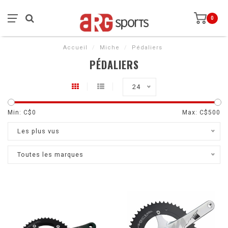
0
Accueil
/
Miche
/
Pédaliers
PÉDALIERS
24
Min: C$
0
Max: C$
500
Les plus vus
Toutes les marques