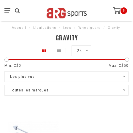
0
Accueil
/
Liquidations
/
Ixow
/
Wheelguard
/
Gravity
GRAVITY
24
Min: C$
0
Max: C$
50
Les plus vus
Toutes les marques