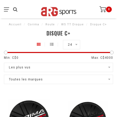
0
Accueil
/
Corima
/
Route
/
WS TT Disque
/
Disque C+
DISQUE C+
24
Min: C$
0
Max: C$
4000
Les plus vus
Toutes les marques