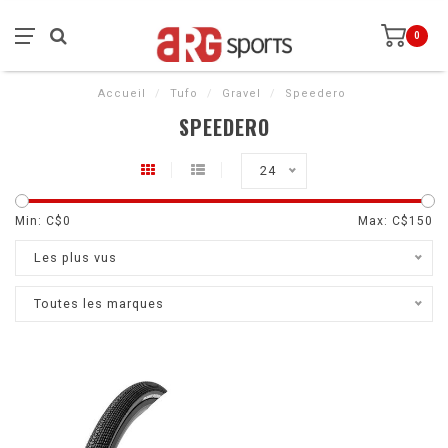
0
Accueil
/
Tufo
/
Gravel
/
Speedero
SPEEDERO
24
Min: C$
0
Max: C$
150
Les plus vus
Toutes les marques