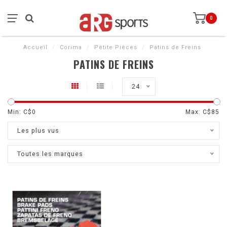
0
Accueil
/
Corima
/
Petite Pièces
/
Patins de Freins
PATINS DE FREINS
24
Min: C$
0
Max: C$
85
Les plus vus
Toutes les marques