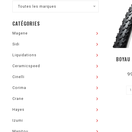
Toutes les marques
CATÉGORIES
Magene
Sidi
Liquidations
BOYAU 
Ceramicspeed
9
Cinelli
Corima
Crane
Hayes
Izumi
Manitou