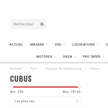
ACCUEIL
MAGENE
SIDI
LIQUIDATIONS
C
MOTOREX
ONZA
PRO TAPER
Accueil
/
Tufo
/
Boyaux de Cyclocross
/
Cubus
CUBUS
Min: C$
0
Max: C$
100
Les plus vus