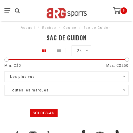
0
Accueil
/
Restrap
/
Course
/
Sac de Guidon
SAC DE GUIDON
24
Min: C$
0
Max: C$
250
Les plus vus
Toutes les marques
SOLDES-4%