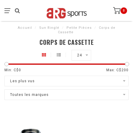
0
Accueil
/
Sun Ringlé
/
Petite Pièces
/
Corps de
Cassette
CORPS DE CASSETTE
24
Min: C$
0
Max: C$
200
Les plus vus
Toutes les marques