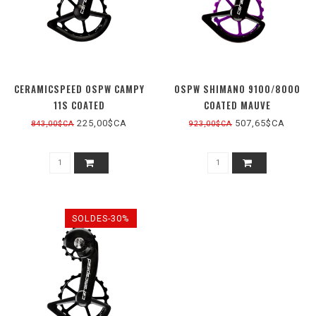
CERAMICSPEED OSPW CAMPY
OSPW SHIMANO 9100/8000
11S COATED
COATED MAUVE
225,00$CA
507,65$CA
843,00$CA
923,00$CA
SOLDES-30%