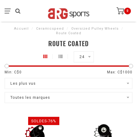
0
Accueil
/
Ceramicspeed
/
Oversized Pulley Wheels
/
Route Coated
ROUTE COATED
24
Min: C$
0
Max: C$
1000
Les plus vus
Toutes les marques
SOLDES-76%