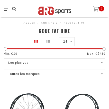
0
Accueil
/
Sun Ringlé
/
Roue Fat Bike
ROUE FAT BIKE
24
Min: C$
0
Max: C$
450
Les plus vus
Toutes les marques