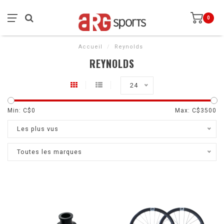
0
Accueil
/
Reynolds
REYNOLDS
24
Min: C$
0
Max: C$
3500
Les plus vus
Toutes les marques