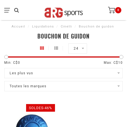
0
Accueil
/
Liquidations
/
Cinelli
/
Bouchon de guidon
BOUCHON DE GUIDON
24
Min: C$
0
Max: C$
10
Les plus vus
Toutes les marques
SOLDES-46%