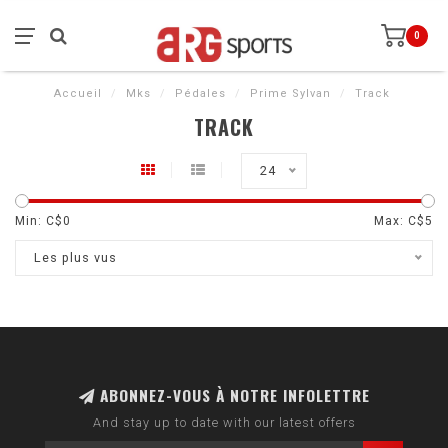
0
Accueil
/
Mks
/
Pédales
/
Prime Sylvan
/
Track
TRACK
24
Min: C$
0
Max: C$
5
Les plus vus
ABONNEZ-VOUS À NOTRE INFOLETTRE
And stay up to date with our latest offers