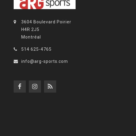
3604 Boulevard Poirier
H4R 2J5
Montréal
514 625-4765
info@arg-sports.com