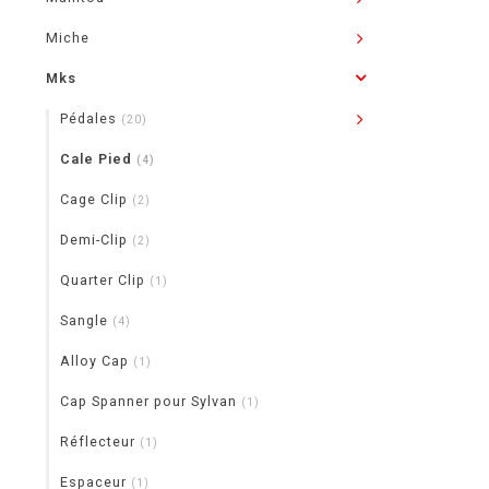
Miche
Mks
Pédales
(20)
Cale Pied
(4)
Cage Clip
(2)
Demi-Clip
(2)
Quarter Clip
(1)
Sangle
(4)
Alloy Cap
(1)
Cap Spanner pour Sylvan
(1)
Réflecteur
(1)
Espaceur
(1)