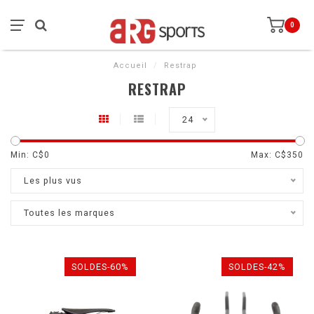
0
Accueil
/
Restrap
RESTRAP
24
Min: C$
0
Max: C$
350
Les plus vus
Toutes les marques
SOLDES-60%
SOLDES-42%