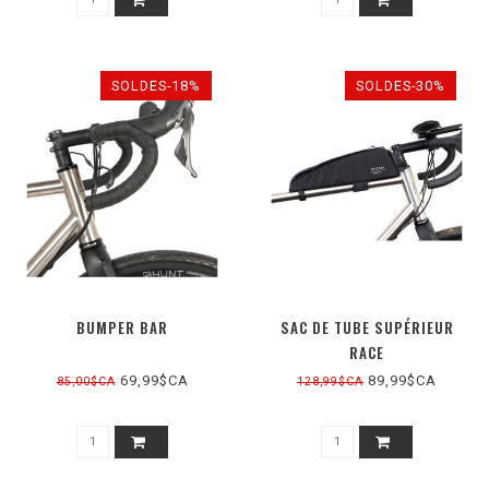
SOLDES-18%
SOLDES-30%
BUMPER BAR
SAC DE TUBE SUPÉRIEUR
RACE
69,99$CA
89,99$CA
85,00$CA
128,99$CA