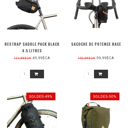
RESTRAP SADDLE PACK BLACK
SACOCHE DE POTENCE RACE
4.5 LITRES
49,99$CA
59,99$CA
124,99$CA
102,99$CA
SOLDES-49%
SOLDES-50%