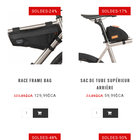
SOLDES-24%
SOLDES-17%
RACE FRAME BAG
SAC DE TUBE SUPÉRIEUR
ARRIÈRE
129,99$CA
59,99$CA
171,99$CA
71,99$CA
SOLDES-48%
SOLDES-50%