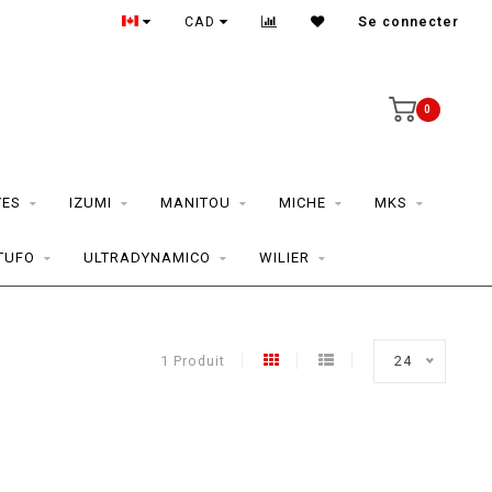
CAD
Se connecter
0
YES
IZUMI
MANITOU
MICHE
MKS
TUFO
ULTRADYNAMICO
WILIER
1 Produit
24