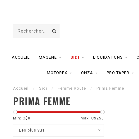
ACCUEIL
MAGENE
SIDI
LIQUIDATIONS
MOTOREX
ONZA
PRO TAPER
Accueil
/
Sidi
/
Femme Route
/
Prima Femme
PRIMA FEMME
Min: C$
0
Max: C$
250
Les plus vus