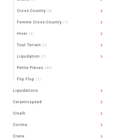
Cross-Country
(8)
Femme Cross-Country
(1)
Hiver
(3)
Tout Terrain
(2)
Liquidation
(7)
Petite Pièces
(49)
Flip Flop
(1)
Liquidations
Ceramicspeed
Cinelli
Corima
Crane