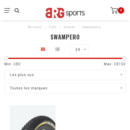
0
Accueil
/
Tufo
/
Gravel
/
Swampero
SWAMPERO
24
Min: C$
0
Max: C$
150
Les plus vus
Toutes les marques