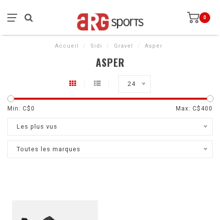
0
Accueil
/
Sidi
/
Gravel
/
Asper
ASPER
24
Min: C$
0
Max: C$
400
Les plus vus
Toutes les marques