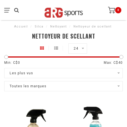
0
Accueil
/
Silca
/
Nettoyant
/
Nettoyeur de scellant
NETTOYEUR DE SCELLANT
24
Min: C$
0
Max: C$
40
Les plus vus
Toutes les marques