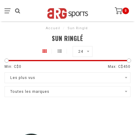
0
Accueil
/
Sun Ringlé
SUN RINGLÉ
24
Min: C$
0
Max: C$
450
Les plus vus
Toutes les marques