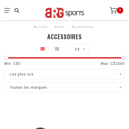
0
Accueil
/
Wilier
/
Accessoires
ACCESSOIRES
24
Min: C$
0
Max: C$
2000
Les plus vus
Toutes les marques