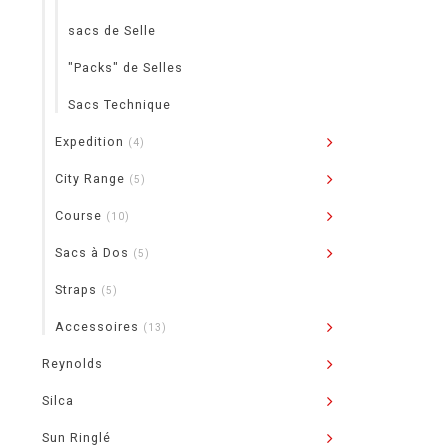
sacs de Selle
"Packs" de Selles
Sacs Technique
Expedition
(4)
City Range
(5)
Course
(10)
Sacs à Dos
(5)
Straps
(5)
Accessoires
(13)
Reynolds
Silca
Sun Ringlé