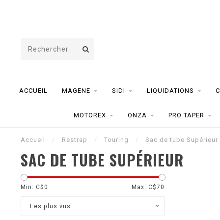
ACCUEIL
MAGENE
SIDI
LIQUIDATIONS
C
MOTOREX
ONZA
PRO TAPER
Accueil
/
Restrap
/
Touring
/
Sac de tube Supérieur
SAC DE TUBE SUPÉRIEUR
Min: C$
0
Max: C$
70
Les plus vus