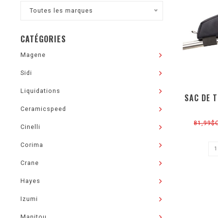
Toutes les marques
CATÉGORIES
Magene
Sidi
Liquidations
SAC DE 
Ceramicspeed
81,99$
Cinelli
Corima
Crane
Hayes
Izumi
Manitou