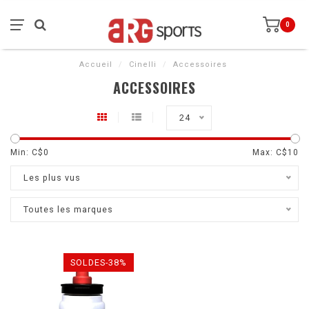
0
Accueil
/
Cinelli
/
Accessoires
ACCESSOIRES
24
Min: C$
0
Max: C$
10
Les plus vus
Toutes les marques
SOLDES-38%