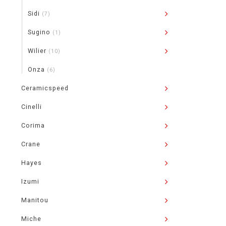
Sidi
(7)
Sugino
(1)
Wilier
(10)
Onza
(6)
Ceramicspeed
Cinelli
Corima
Crane
Hayes
Izumi
Manitou
Miche