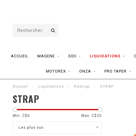
ACCUEIL
MAGENE
SIDI
LIQUIDATIONS
MOTOREX
ONZA
PRO TAPER
Accueil
/
Liquidations
/
Restrap
/
STRAP
STRAP
Min: C$
0
Max: C$
25
Les plus vus