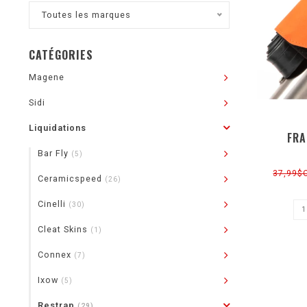
Toutes les marques
CATÉGORIES
Magene
Sidi
Liquidations
FRA
Bar Fly
(5)
37,99$
Ceramicspeed
(26)
Cinelli
(30)
Cleat Skins
(1)
Connex
(7)
Ixow
(5)
Restrap
(29)