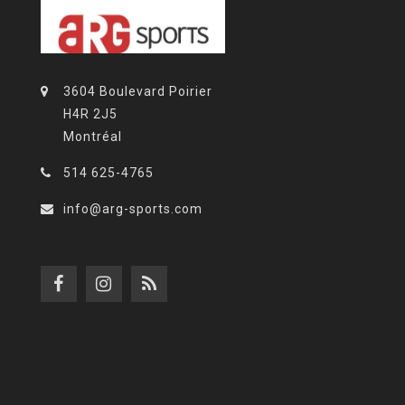
3604 Boulevard Poirier
H4R 2J5
Montréal
514 625-4765
info@arg-sports.com