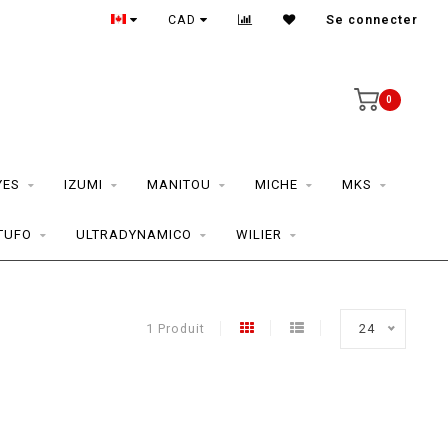
CAD
Se connecter
0
YES
IZUMI
MANITOU
MICHE
MKS
TUFO
ULTRADYNAMICO
WILIER
1 Produit
24