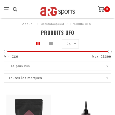
0
Accueil
/
Ceramicspeed
/
Produits UFO
PRODUITS UFO
24
Min: C$
0
Max: C$
300
Les plus vus
Toutes les marques