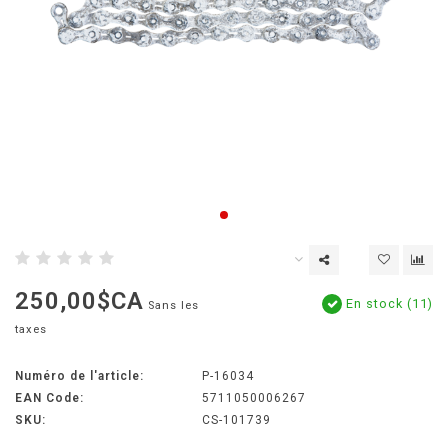
250,00$CA
En stock (11)
Sans les
taxes
Numéro de l'article:
P-16034
EAN Code:
5711050006267
SKU:
CS-101739