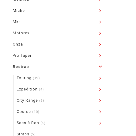
Miche
Mks
Motorex
Onza
Pro Taper
Restrap
Touring
(19)
Expedition
(4)
City Range
(5)
Course
(10)
Sacs à Dos
(5)
Straps
(5)