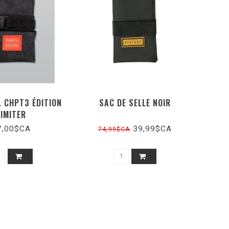
L CHPT3 ÉDITION
SAC DE SELLE NOIR
LIMITER
7,00$CA
39,99$CA
74,99$CA