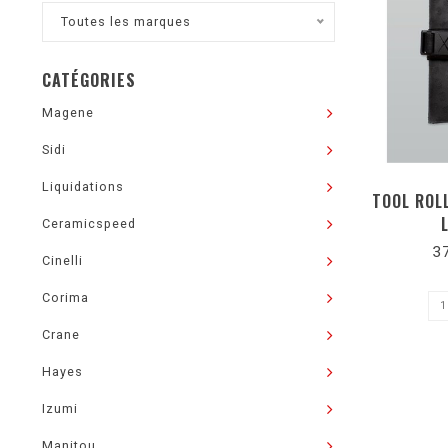
Toutes les marques
CATÉGORIES
Magene
Sidi
Liquidations
TOOL ROL
Ceramicspeed
3
Cinelli
Corima
Crane
Hayes
Izumi
Manitou