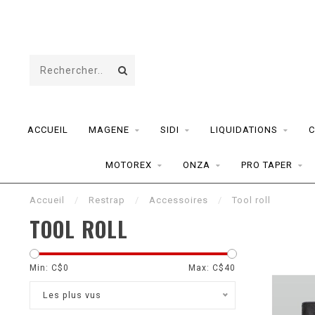
ACCUEIL
MAGENE
SIDI
LIQUIDATIONS
C
MOTOREX
ONZA
PRO TAPER
Accueil
/
Restrap
/
Accessoires
/
Tool roll
TOOL ROLL
Min: C$
0
Max: C$
40
Les plus vus