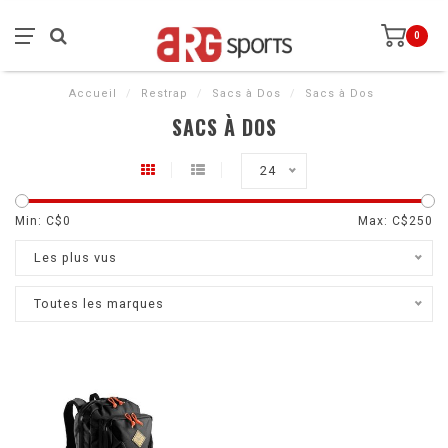
0
Accueil
/
Restrap
/
Sacs à Dos
/
Sacs à Dos
SACS À DOS
24
Min: C$
0
Max: C$
250
Les plus vus
Toutes les marques