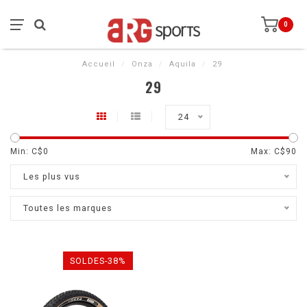
0
Accueil
/
Onza
/
Aquila
/
29
29
24
Min: C$
0
Max: C$
90
Les plus vus
Toutes les marques
SOLDES-38%