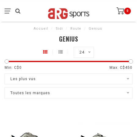
0
Accueil
/
Sidi
/
Route
/
Genius
GENIUS
24
Min: C$
0
Max: C$
450
Les plus vus
Toutes les marques