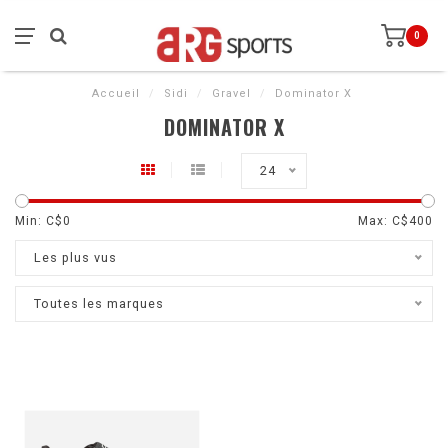
0
Accueil
/
Sidi
/
Gravel
/
Dominator X
DOMINATOR X
24
Min: C$
0
Max: C$
400
Les plus vus
Toutes les marques