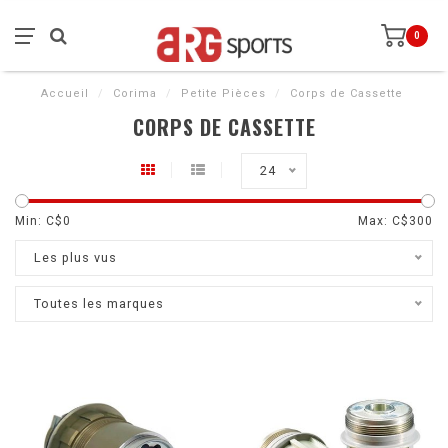
0
Accueil
/
Corima
/
Petite Pièces
/
Corps de Cassette
CORPS DE CASSETTE
24
Min: C$
0
Max: C$
300
Les plus vus
Toutes les marques