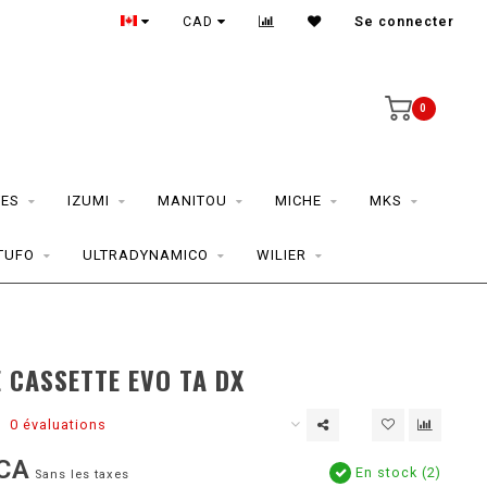
CAD
Se connecter
0
ES
IZUMI
MANITOU
MICHE
MKS
TUFO
ULTRADYNAMICO
WILIER
 CASSETTE EVO TA DX
0 évaluations
CA
En stock (2)
Sans les taxes