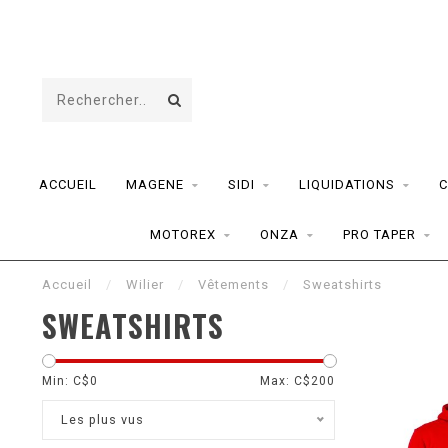
ACCUEIL
MAGENE
SIDI
LIQUIDATIONS
C
MOTOREX
ONZA
PRO TAPER
Accueil
/
Wilier
/
Vêtements
/
Sweatshirts
SWEATSHIRTS
Min: C$
0
Max: C$
200
Les plus vus