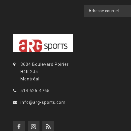
3604 Boulevard Poirier
H4R 2J5
Montréal
514 625-4765
info@arg-sports.com