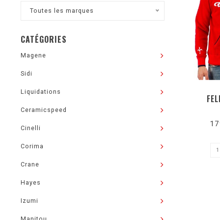
Toutes les marques
CATÉGORIES
Magene
Sidi
Liquidations
FE
Ceramicspeed
17
Cinelli
Corima
Crane
Hayes
Izumi
Manitou