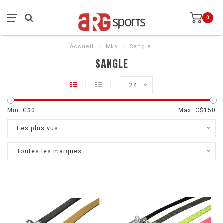
0
Accueil
/
Mks
/
Sangle
SANGLE
24
Min: C$
0
Max: C$
150
Les plus vus
Toutes les marques