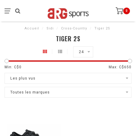
0
Accueil
/
Sidi
/
Cross-Country
/
Tiger 2S
TIGER 2S
24
Min: C$
0
Max: C$
650
Les plus vus
Toutes les marques